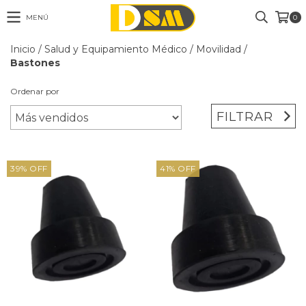
MENÚ
0
Inicio
/
Salud y Equipamiento Médico
/
Movilidad
/
Bastones
Ordenar por
FILTRAR
39
%
OFF
41
%
OFF