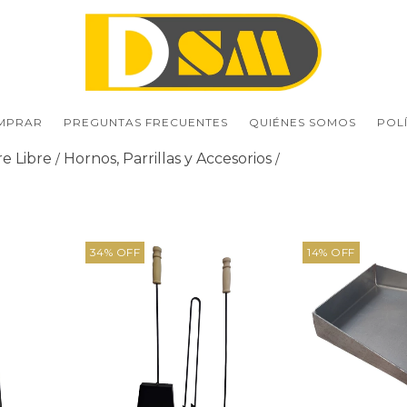
MPRAR
PREGUNTAS FRECUENTES
QUIÉNES SOMOS
POL
re Libre
Hornos, Parrillas y Accesorios
/
/
34
%
OFF
14
%
OFF