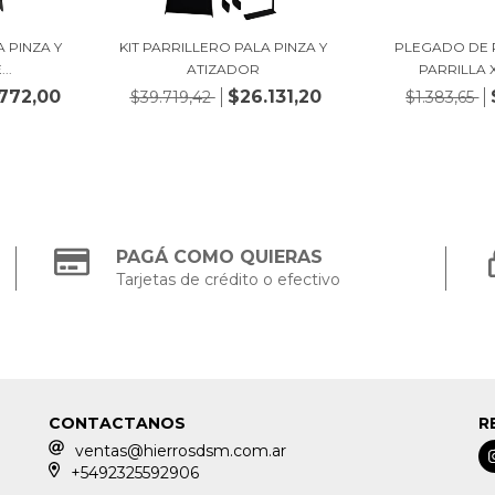
A PINZA Y
KIT PARRILLERO PALA PINZA Y
PLEGADO DE 
..
ATIZADOR
PARRILLA 
772,00
$26.131,20
$39.719,42
$1.383,65
PAGÁ COMO QUIERAS
Tarjetas de crédito o efectivo
CONTACTANOS
R
ventas@hierrosdsm.com.ar
+5492325592906