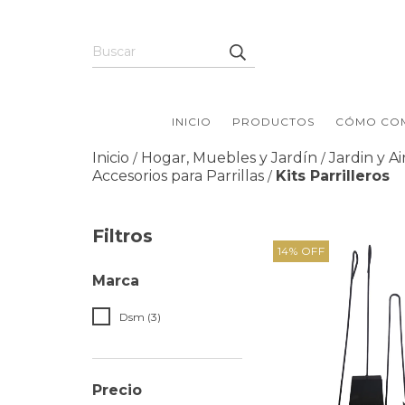
INICIO
PRODUCTOS
CÓMO CO
Inicio
Hogar, Muebles y Jardín
Jardin y Ai
/
/
Accesorios para Parrillas
Kits Parrilleros
/
Filtros
14
%
OFF
Marca
Dsm (3)
Precio