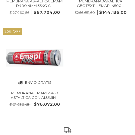
MEMBRANA ASFALTICA EMAPI
MEMBRANA ASFALTICA
D400 4MM 35KG C...
GEOTEXTIL EMAPI N500...
$67.704,00
$144.136,00
$127.960,56
$266.651,60
25
%
OFF
ENVÍO GRATIS
MEMBRANA EMAPI W450
ASFALTICA CON ALUMIN...
$76.072,00
$101.936,48