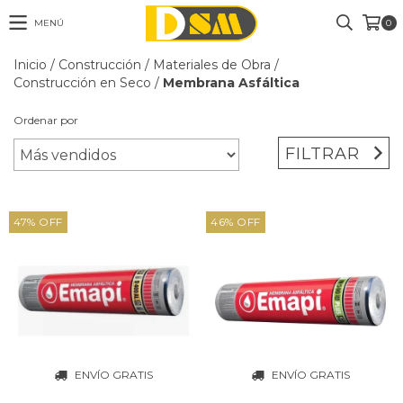
MENÚ
0
Inicio
/
Construcción
/
Materiales de Obra
/
Construcción en Seco
/
Membrana Asfáltica
Ordenar por
FILTRAR
47
%
OFF
46
%
OFF
ENVÍO GRATIS
ENVÍO GRATIS