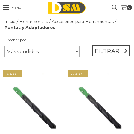
MENÚ
0
Inicio
/
Herramientas
/
Accesorios para Herramientas
/
Puntas y Adaptadores
Ordenar por
FILTRAR
26
%
OFF
42
%
OFF