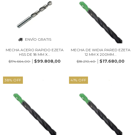
ENVÍO GRATIS
MECHA ACERO RAPIDO EZETA
MECHA DE WIDIA PARED EZETA
HSS DE 18 MM X...
12 MM X 200MM...
$99.808,00
$17.680,00
$174.664,00
$18.210,40
38
%
OFF
41
%
OFF