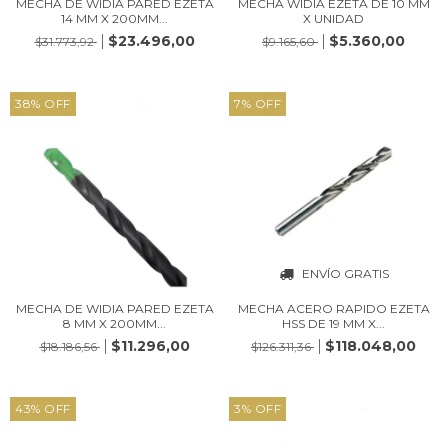
MECHA DE WIDIA PARED EZETA
MECHA WIDIA EZETA DE 10 MM
14 MM X 200MM...
X UNIDAD
$23.496,00
$5.360,00
$31.773,92
$9.165,60
38
%
OFF
7
%
OFF
ENVÍO GRATIS
MECHA DE WIDIA PARED EZETA
MECHA ACERO RAPIDO EZETA
8 MM X 200MM...
HSS DE 19 MM X...
$11.296,00
$118.048,00
$18.186,56
$126.311,36
43
%
OFF
3
%
OFF