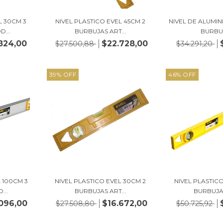
L 30CM 3
NIVEL PLASTICO EVEL 45CM 2
NIVEL DE ALUMIN
...
BURBUJAS ART...
BURBUJ
824,00
$22.728,00
$27.500,88
$34.291,20
39
%
OFF
46
%
OFF
L 100CM 3
NIVEL PLASTICO EVEL 30CM 2
NIVEL PLASTIC
...
BURBUJAS ART...
BURBUJAS
096,00
$16.672,00
$27.508,80
$50.725,92