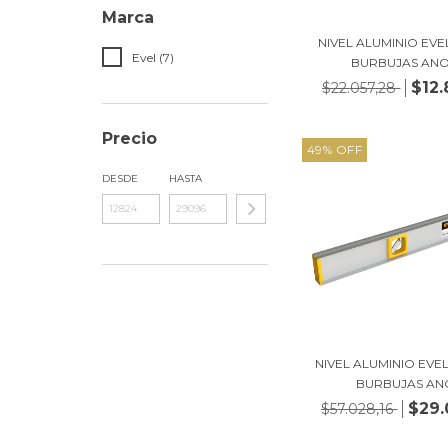
Marca
NIVEL ALUMINIO EVE
Evel (7)
BURBUJAS ANOD
$12.
$22.057,28
Precio
49
%
OFF
DESDE
HASTA
NIVEL ALUMINIO EVE
BURBUJAS ANO
$29.
$57.028,16