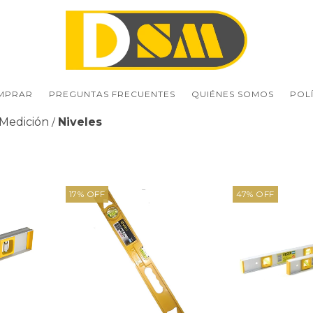
MPRAR
PREGUNTAS FRECUENTES
QUIÉNES SOMOS
POL
 Medición
Niveles
/
17
%
OFF
47
%
OFF