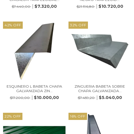
$7.320,00
$10.720,00
$7.440,00
$21.196,80
42
%
OFF
32
%
OFF
ESQUINERO L BABETA CHAPA
ZINGUERIA BABETA SOBRE
GALVANIZADA ZIN...
CHAPA GALVANIZADA...
$10.000,00
$5.040,00
$17.200,00
$7.459,20
22
%
OFF
16
%
OFF