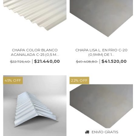
CHAPA COLOR BLANCO
CHAPA LISA L. EN FRIO C-20
ACANALADA C-25 (0,5 M...
(0,9MM) DE 1...
$21.440,00
$41.520,00
$22.726,40
$49.408,80
45
%
OFF
22
%
OFF
ENVÍO GRATIS