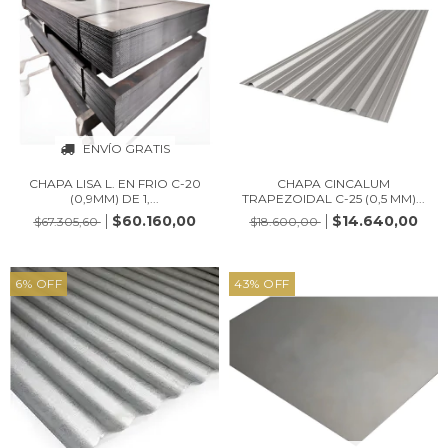
ENVÍO GRATIS
CHAPA LISA L. EN FRIO C-20
CHAPA CINCALUM
(0,9MM) DE 1,...
TRAPEZOIDAL C-25 (0,5 MM)...
$60.160,00
$14.640,00
$67.305,60
$18.600,00
6
%
OFF
43
%
OFF