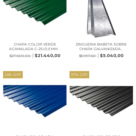
CHAPA COLOR VERDE
ZINGUERIA BABETA SOBRE
ACANALADA C-25 (0,5 MM...
CHAPA GALVANIZADA...
$21.440,00
$5.040,00
$27.600,00
$5.997,60
26
%
OFF
37
%
OFF