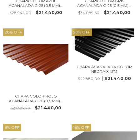
CHAPA COLOR AZUL
CHAPA COLOR GRIS
ACANALADA C-25 (0,5 MM)...
ACANALADA C-25 (0,5 MM)...
$21.440,00
$21.440,00
$28.944,00
$34.089,60
28
%
OFF
50
%
OFF
CHAPA ACANALADA COLOR
NEGRA X MT2
$21.440,00
$42.880,00
CHAPA COLOR ROJO
ACANALADA C-25 (0,5 MM)...
$21.440,00
$29.587,20
6
%
OFF
16
%
OFF