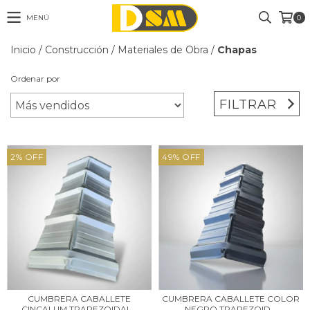
MENÚ
0
Inicio
/
Construcción
/
Materiales de Obra
/
Chapas
Ordenar por
FILTRAR
2
%
OFF
49
%
OFF
CUMBRERA CABALLETE
CUMBRERA CABALLETE COLOR
CINCALUM TRAPEZOIDAL...
NEGRO TRAPEZOID...