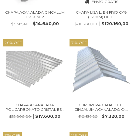
ENVÍO GRATIS
CHAPA ACANALADA CINCALUM
CHAPA LISA L. EN FRIO C-18
C25 X MT2
(1.25MM) DE 1...
$14.640,00
$120.160,00
$15.518,40
$210.280,00
20
%
OFF
31
%
OFF
CHAPA ACANALADA
CUMBRERA CABALLETE
POLICARBONATO CRISTAL ES...
CINCALUM ACANALADO C-...
$17.600,00
$7.320,00
$22.000,00
$10.639,20
17
%
OFF
12
%
OFF