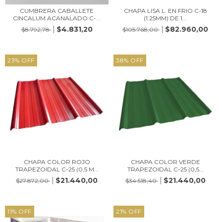
CUMBRERA CABALLETE
CHAPA LISA L. EN FRIO C-18
CINCALUM ACANALADO C-...
(1.25MM) DE 1...
$4.831,20
$82.960,00
$8.792,78
$105.768,00
23
%
OFF
38
%
OFF
CHAPA COLOR ROJO
CHAPA COLOR VERDE
TRAPEZOIDAL C-25 (0,5 M...
TRAPEZOIDAL C-25 (0,5...
$21.440,00
$21.440,00
$27.872,00
$34.518,40
11
%
OFF
21
%
OFF