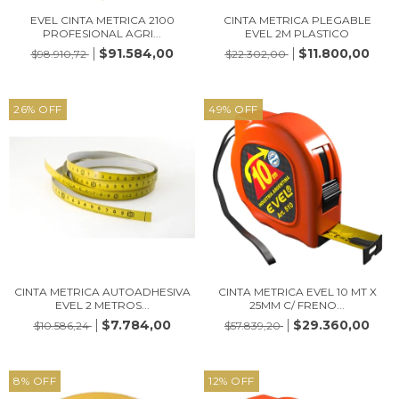
EVEL CINTA METRICA 2100
CINTA METRICA PLEGABLE
PROFESIONAL AGRI...
EVEL 2M PLASTICO
$91.584,00
$11.800,00
$98.910,72
$22.302,00
26
%
OFF
49
%
OFF
CINTA METRICA AUTOADHESIVA
CINTA METRICA EVEL 10 MT X
EVEL 2 METROS...
25MM C/ FRENO...
$7.784,00
$29.360,00
$10.586,24
$57.839,20
8
%
OFF
12
%
OFF