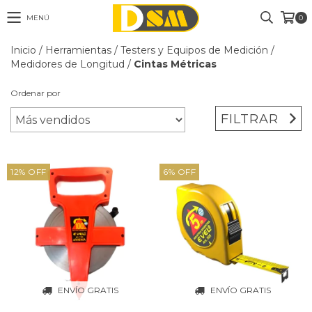
MENÚ
0
Inicio
/
Herramientas
/
Testers y Equipos de Medición
/
Medidores de Longitud
/
Cintas Métricas
Ordenar por
FILTRAR
12
%
OFF
6
%
OFF
ENVÍO GRATIS
ENVÍO GRATIS