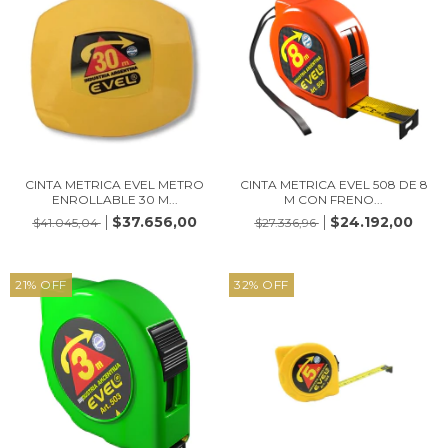
CINTA METRICA EVEL METRO
CINTA METRICA EVEL 508 DE 8
ENROLLABLE 30 M...
M CON FRENO...
$37.656,00
$24.192,00
$41.045,04
$27.336,96
21
%
OFF
32
%
OFF