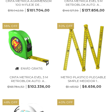
CINTA METRICA AGRIMENSOR
CINTA METRICA EVEL 5 M
100 M FLEJE DE...
RETROBLOK AUTO. A...
$101.704,00
$137.856,00
$115.942,56
$146.127,36
38
%
OFF
30
%
OFF
ENVÍO GRATIS
CINTA METRICA EVEL 3 M
METRO PLASTICO PLEGABLE
RETROBLOK AUTO. A...
SIMPLE MEDIDOR 1...
$102.336,00
$6.656,00
$165.784,32
$9.451,52
46
%
OFF
40
%
OFF