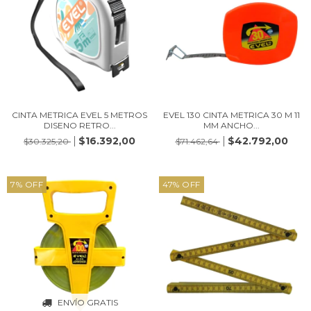
CINTA METRICA EVEL 5 METROS
EVEL 130 CINTA METRICA 30 M 11
DISENO RETRO...
MM ANCHO...
$16.392,00
$42.792,00
$30.325,20
$71.462,64
7
%
OFF
47
%
OFF
ENVÍO GRATIS