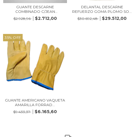
GUANTE DESCARNE
DELANTAL DESCARNE
COMBINADO C/JEAN
REFUERZO GOMA PLOMO SO...
NACIONA...
$2.712,00
$29.512,00
$2.928,96
$30.692,48
35
%
OFF
GUANTE AMERICANO VAQUETA
AMARILLA FORRAD...
$6.165,60
$9.433,37