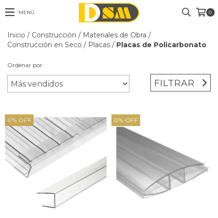
MENÚ
0
Inicio
/
Construcción
/
Materiales de Obra
/
Construcción en Seco
/
Placas
/
Placas de Policarbonato
Ordenar por
FILTRAR
0
%
OFF
0
%
OFF