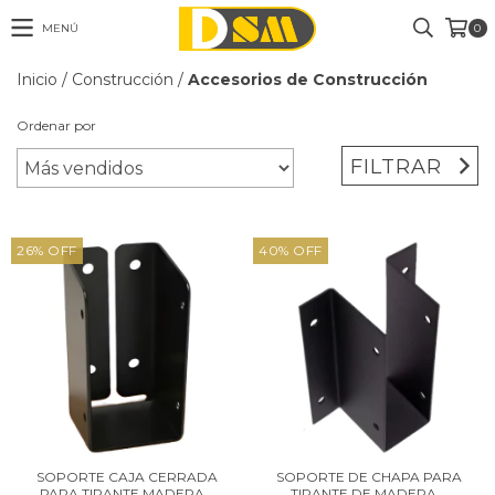
MENÚ
0
Inicio
/
Construcción
/
Accesorios de Construcción
Ordenar por
FILTRAR
26
%
OFF
40
%
OFF
SOPORTE CAJA CERRADA
SOPORTE DE CHAPA PARA
PARA TIRANTE MADERA...
TIRANTE DE MADERA...