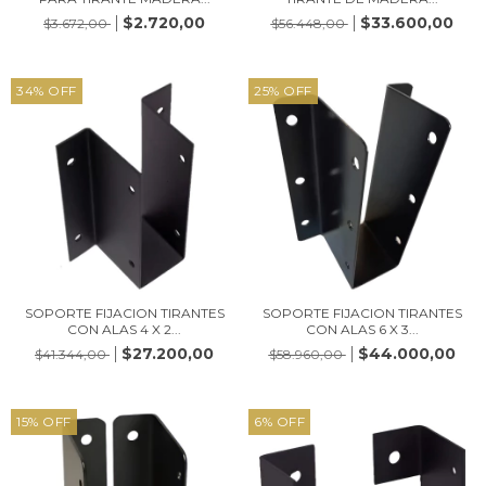
$2.720,00
$33.600,00
$3.672,00
$56.448,00
34
%
OFF
25
%
OFF
SOPORTE FIJACION TIRANTES
SOPORTE FIJACION TIRANTES
CON ALAS 4 X 2...
CON ALAS 6 X 3...
$27.200,00
$44.000,00
$41.344,00
$58.960,00
15
%
OFF
6
%
OFF