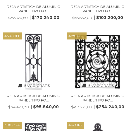
REJA ARTISTICA DE ALUMINIO
REJA ARTISTICA DE ALUMINIO
PANEL TIPO FO...
PANEL TIPO FO...
$170.240,00
$103.200,00
$253.657,60
$155.832,00
45
%
OFF
48
%
OFF
ENVÍO GRATIS
ENVÍO GRATIS
REJA ARTISTICA DE ALUMINIO
REJA ARTISTICA DE ALUMINIO
PANEL TIPO FO...
PANEL TIPO FO...
$95.840,00
$254.240,00
$174.428,80
$493.225,60
35
%
OFF
4
%
OFF