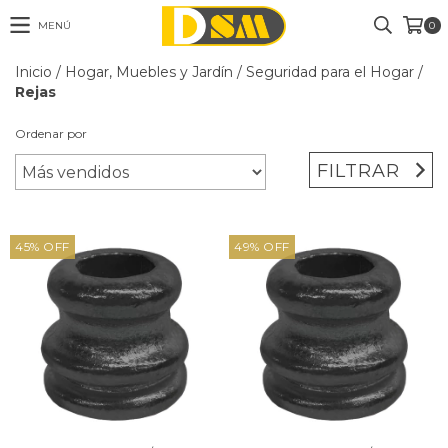
MENÚ
0
Inicio
/
Hogar, Muebles y Jardín
/
Seguridad para el Hogar
/
Rejas
Ordenar por
FILTRAR
45
%
OFF
49
%
OFF