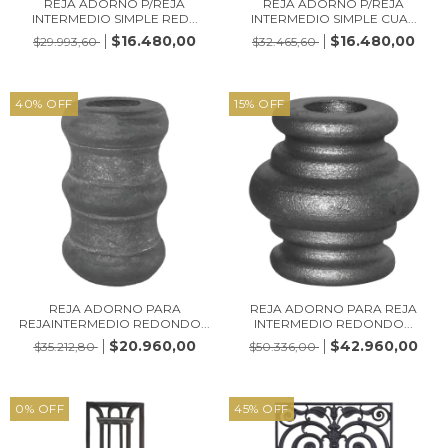
REJA ADORNO P/REJA
REJA ADORNO P/REJA
INTERMEDIO SIMPLE RED...
INTERMEDIO SIMPLE CUA...
$16.480,00
$16.480,00
$29.993,60
$32.465,60
40
%
OFF
15
%
OFF
REJA ADORNO PARA
REJA ADORNO PARA REJA
REJAINTERMEDIO REDONDO...
INTERMEDIO REDONDO...
$20.960,00
$42.960,00
$35.212,80
$50.336,00
0
%
OFF
45
%
OFF