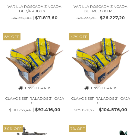
VARILLA ROSCADA ZINCADA
VARILLA ROSCADA ZINCADA
DE 3/4 PULG X 1...
DE 1 PULG X 1 ME...
$11.817,60
$26.227,20
$14.772,00
$26.227,20
8
%
OFF
42
%
OFF
ENVÍO GRATIS
ENVÍO GRATIS
CLAVOS ESPIRALADOS 3'' CAJA
CLAVOS ESPIRALADOS 2'' CAJA
CE...
CE...
$92.416,00
$104.576,00
$100.733,44
$179.870,72
30
%
OFF
7
%
OFF