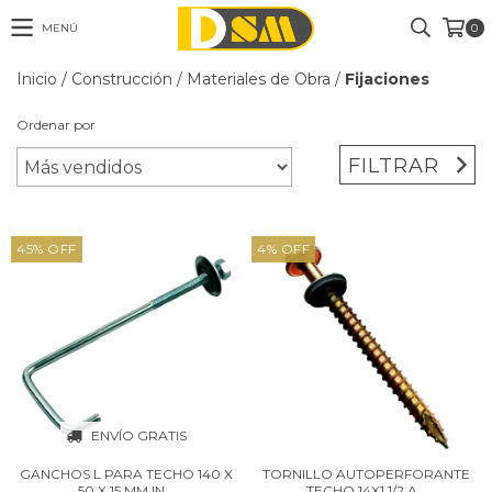
MENÚ
0
Inicio
/
Construcción
/
Materiales de Obra
/
Fijaciones
Ordenar por
FILTRAR
45
%
OFF
4
%
OFF
ENVÍO GRATIS
GANCHOS L PARA TECHO 140 X
TORNILLO AUTOPERFORANTE
50 X 15 MM IN...
TECHO 14X1.1/2 A...