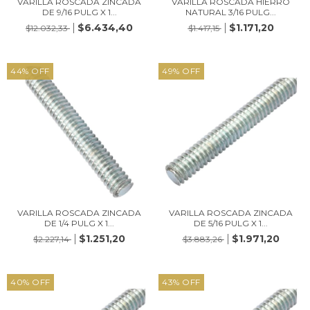
VARILLA ROSCADA ZINCADA
VARILLA ROSCADA HIERRO
DE 9/16 PULG X 1...
NATURAL 3/16 PULG...
$6.434,40
$1.171,20
$12.032,33
$1.417,15
44
%
OFF
49
%
OFF
VARILLA ROSCADA ZINCADA
VARILLA ROSCADA ZINCADA
DE 1/4 PULG X 1...
DE 5/16 PULG X 1...
$1.251,20
$1.971,20
$2.227,14
$3.883,26
40
%
OFF
43
%
OFF