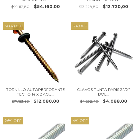
$54.160,00
$12.720,00
$99.112,80
$13.228,80
30
%
OFF
5
%
OFF
TORNILLO AUTOPERFORANTE
CLAVOS PUNTA PARIS 2.1/2''
TECHO 14 X 2 AGU...
BOL...
$12.080,00
$4.088,00
$17.153,60
$4.292,40
26
%
OFF
4
%
OFF