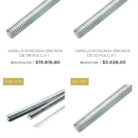
VARILLA ROSCADA ZINCADA
VARILLA ROSCADA ZINCADA
DE 7/8 PULG X 1...
DE 1/2 PULG X 1...
$19.816,80
$5.028,00
$33.094,06
$8.849,28
20
%
OFF
0
%
OFF