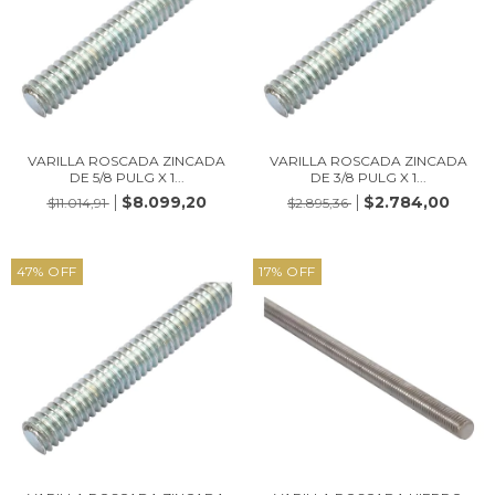
VARILLA ROSCADA ZINCADA
VARILLA ROSCADA ZINCADA
DE 5/8 PULG X 1...
DE 3/8 PULG X 1...
$8.099,20
$2.784,00
$11.014,91
$2.895,36
47
%
OFF
17
%
OFF