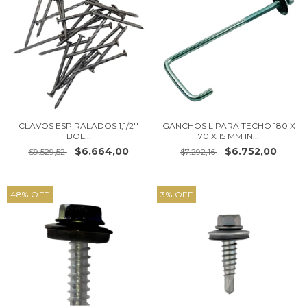
CLAVOS ESPIRALADOS 1,1/2''
GANCHOS L PARA TECHO 180 X
BOL...
70 X 15 MM IN...
$6.664,00
$6.752,00
$9.529,52
$7.292,16
48
%
OFF
3
%
OFF