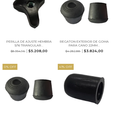
PERILLA DE AJUSTE HEMBRA
REGATON EXTERIOR DE GOMA
5/16 TRIANGULAR...
PARA CANO 22MM...
$5.208,00
$3.824,00
$8.354,96
$4.282,88
0
%
OFF
41
%
OFF