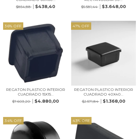
$438,40
$3.648,00
$854,88
$5.581,44
36
%
OFF
47
%
OFF
REGATON PLASTICO INTERIOR
REGATON PLASTICO INTERIOR
CUADRADO 15X15...
CUADRADO 40X40...
$4.880,00
$1.368,00
$7.603,20
$2.571,84
34
%
OFF
43
%
OFF