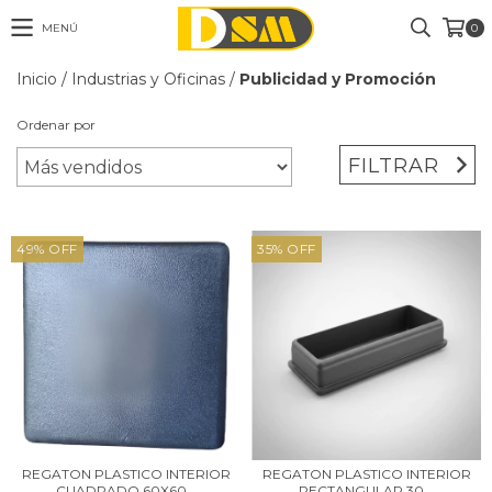
MENÚ
0
Inicio
/
Industrias y Oficinas
/
Publicidad y Promoción
Ordenar por
FILTRAR
49
%
OFF
35
%
OFF
REGATON PLASTICO INTERIOR
REGATON PLASTICO INTERIOR
CUADRADO 60X60...
RECTANGULAR 30...