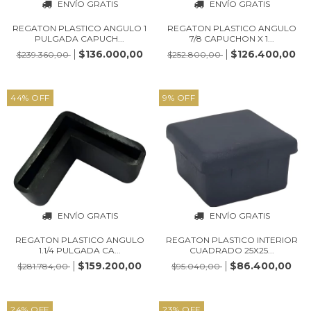
ENVÍO GRATIS
ENVÍO GRATIS
REGATON PLASTICO ANGULO 1
REGATON PLASTICO ANGULO
PULGADA CAPUCH...
7/8 CAPUCHON X 1...
$136.000,00
$126.400,00
$239.360,00
$252.800,00
44
%
OFF
9
%
OFF
ENVÍO GRATIS
ENVÍO GRATIS
REGATON PLASTICO ANGULO
REGATON PLASTICO INTERIOR
1.1/4 PULGADA CA...
CUADRADO 25X25...
$159.200,00
$86.400,00
$281.784,00
$95.040,00
24
%
OFF
23
%
OFF