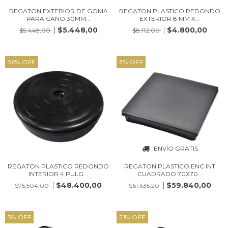
REGATON EXTERIOR DE GOMA
REGATON PLASTICO REDONDO
PARA CANO 30MM...
EXTERIOR 8 MM X...
$5.448,00
$4.800,00
$5.448,00
$8.112,00
36
%
OFF
3
%
OFF
ENVÍO GRATIS
REGATON PLASTICO REDONDO
REGATON PLASTICO ENC INT
INTERIOR 4 PULG...
CUADRADO 70X70...
$48.400,00
$59.840,00
$75.504,00
$61.635,20
5
%
OFF
21
%
OFF