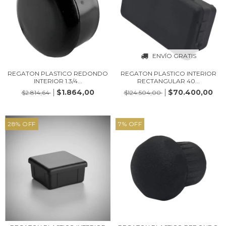
ENVÍO GRATIS
REGATON PLASTICO REDONDO
REGATON PLASTICO INTERIOR
INTERIOR 1.3/4...
RECTANGULAR 40...
$1.864,00
$70.400,00
$2.814,64
$124.504,00
28
%
OFF
7
%
OFF