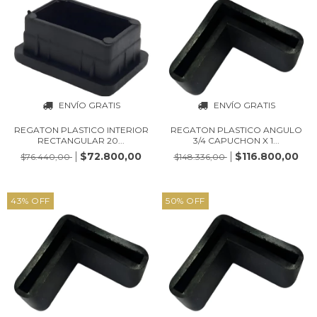
ENVÍO GRATIS
ENVÍO GRATIS
REGATON PLASTICO INTERIOR
REGATON PLASTICO ANGULO
RECTANGULAR 20...
3/4 CAPUCHON X 1...
$72.800,00
$116.800,00
$76.440,00
$148.336,00
43
%
OFF
50
%
OFF