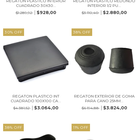
REGATON PLASTICO INTERIOR
REGATON PLASTICO REDONDO
CUADRADO 30X30...
INTERIOR 1/2 PU...
$928,00
$2.880,00
$1.289,92
$3.110,40
30
%
OFF
38
%
OFF
REGATON PLASTICO INT
REGATON EXTERIOR DE GOMA
CUADRADO 100X100 CA...
PARA CANO 25MM...
$3.064,00
$3.824,00
$4.381,52
$6.194,88
38
%
OFF
11
%
OFF