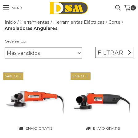
MENÚ
0
Inicio
/
Herramientas
/
Herramientas Eléctricas
/
Corte
/
Amoladoras Angulares
Ordenar por
FILTRAR
34
%
OFF
23
%
OFF
ENVÍO GRATIS
ENVÍO GRATIS