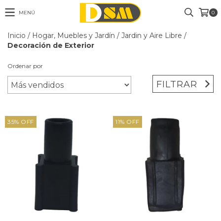
MENÚ
0
Inicio
/
Hogar, Muebles y Jardín
/
Jardin y Aire Libre
/
Decoración de Exterior
Ordenar por
FILTRAR
35
%
OFF
11
%
OFF