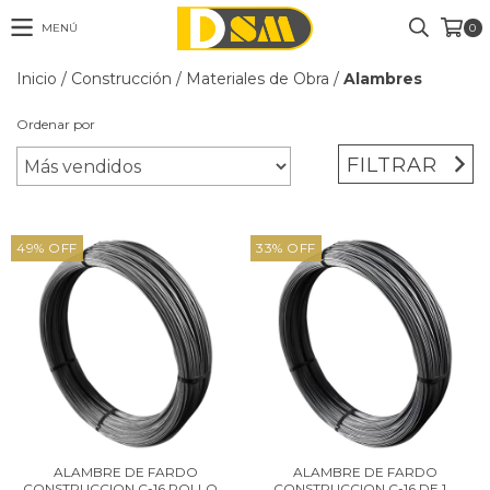
MENÚ
0
Inicio
/
Construcción
/
Materiales de Obra
/
Alambres
Ordenar por
FILTRAR
49
%
OFF
33
%
OFF
ALAMBRE DE FARDO
ALAMBRE DE FARDO
CONSTRUCCION C-16 ROLLO...
CONSTRUCCION C-16 DE 1...