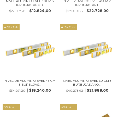
NIVEL ALUMINIO EVEL 30CM 3
NIVEL PLASTICO EVEL 45CM 2
BURBUJAS ANOD...
BURBUJAS ART...
$12.824,00
$22.728,00
$22.057,28
$27.500,88
47
%
OFF
46
%
OFF
NIVEL DE ALUMINIO EVEL 45 CM
NIVEL ALUMINIO EVEL 60 CM 3
3 BURBUJAS...
BURBUJAS ANO...
$18.240,00
$21.888,00
$34.291,20
$40.273,92
49
%
OFF
39
%
OFF