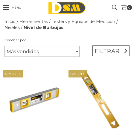
MENÚ
0
Inicio
/
Herramientas
/
Testers y Equipos de Medición
/
Niveles
/
Nivel de Burbujas
Ordenar por
FILTRAR
42
%
OFF
17
%
OFF