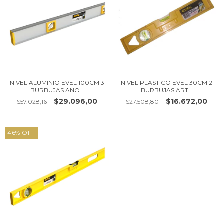
NIVEL ALUMINIO EVEL 100CM 3
NIVEL PLASTICO EVEL 30CM 2
BURBUJAS ANO...
BURBUJAS ART...
$29.096,00
$16.672,00
$57.028,16
$27.508,80
46
%
OFF