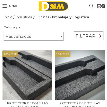
MENÚ
0
Inicio
/
Industrias y Oficinas
/
Embalaje y Logística
Ordenar por
FILTRAR
49
%
OFF
50
%
OFF
PROTECTOR DE BOTELLAS
PROTECTOR DE BOTELLAS
ISOLANT PARA VINOS...
ISOLANT PARA VINOS...