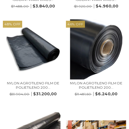
$3.840,00
$4.960,00
$7.488,00
$9.920,00
48
%
OFF
46
%
OFF
NYLON AGROTILENO FILM DE
NYLON AGROTILENO FILM DE
POLIETILENO 200...
POLIETILENO 200...
$31.200,00
$6.240,00
$59.904,00
$11.481,60