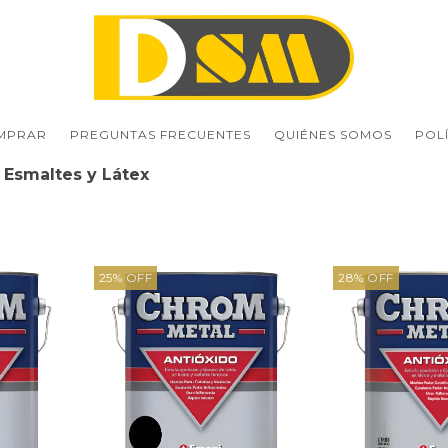
MPRAR
PREGUNTAS FRECUENTES
QUIÉNES SOMOS
POL
Esmaltes y Látex
25
%
OFF
28
%
OFF