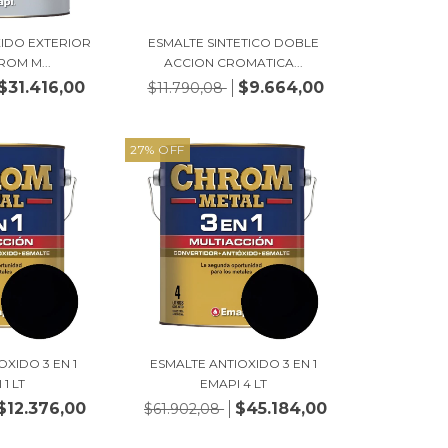
XIDO EXTERIOR
ESMALTE SINTETICO DOBLE
ROM M...
ACCION CROMATICA...
$31.416,00
$9.664,00
$11.790,08
27
%
OFF
OXIDO 3 EN 1
ESMALTE ANTIOXIDO 3 EN 1
1 LT
EMAPI 4 LT
$12.376,00
$45.184,00
$61.902,08