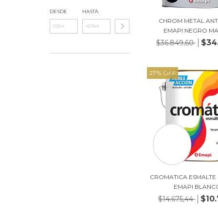
DESDE
HASTA
CHROM METAL ANT
EMAPI NEGRO MAT
$34
$36.849,60
27
%
OFF
CROMATICA ESMALTE 
EMAPI BLANCO
$10.
$14.675,44