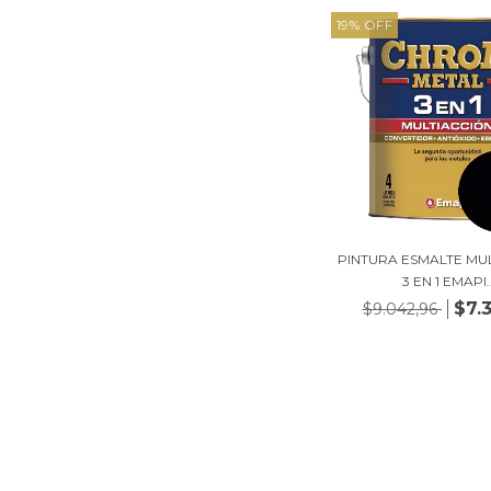
19
%
OFF
PINTURA ESMALTE MU
3 EN 1 EMAPI..
$7.
$9.042,96