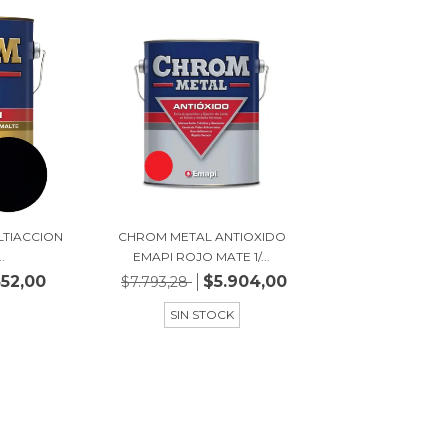
LTIACCION
CHROM METAL ANTIOXIDO
.
EMAPI ROJO MATE 1/...
352,00
$5.904,00
$7.793,28
SIN STOCK