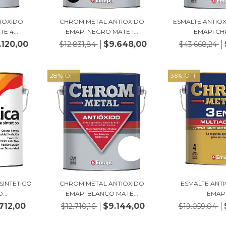
IOXIDO
CHROM METAL ANTIOXIDO
ESMALTE ANTIO
E 4...
EMAPI NEGRO MATE 1...
EMAPI CH
.120,00
$9.648,00
$12.831,84
$43.668,24
28
%
OFF
35
%
OFF
SINTETICO
CHROM METAL ANTIOXIDO
ESMALTE ANTI
...
EMAPI BLANCO MATE...
EMAPI 
712,00
$9.144,00
$12.710,16
$19.059,04