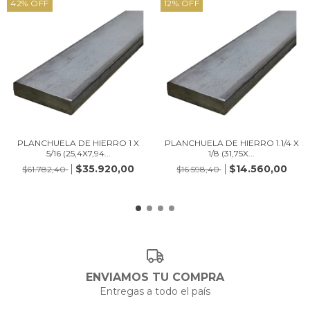
42
%
OFF
12
%
OFF
PLANCHUELA DE HIERRO 1 X
PLANCHUELA DE HIERRO 1.1/4 X
5/16 (25,4X7,94...
1/8 (31,75X...
$35.920,00
$14.560,00
$61.782,40
$16.598,40
ENVIAMOS TU COMPRA
Entregas a todo el país