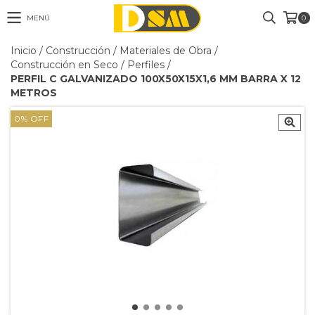
MENÚ
0
Inicio
/
Construcción
/
Materiales de Obra
/
Construcción en Seco
/
Perfiles
/
PERFIL C GALVANIZADO 100X50X15X1,6 MM BARRA X 12
METROS
0
%
OFF