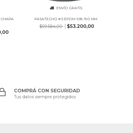
ENVÍO GRATIS
L CHAPA
PASATECHO # 5 EPDM 108-190 MM
PASAT
$53.200,00
$59.584,00
$6
0,00
COMPRÁ CON SEGURIDAD
Tus datos siempre protegidos