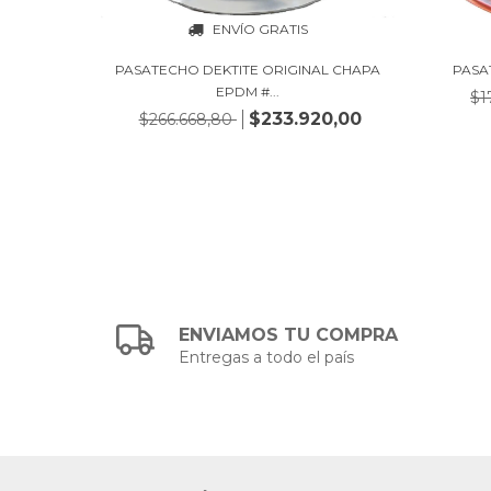
ENVÍO GRATIS
INAL
PASATECHO DEKTITE ORIGINAL CHAPA
PASA
EPDM #...
$1
0,00
$233.920,00
$266.668,80
ENVIAMOS TU COMPRA
Entregas a todo el país