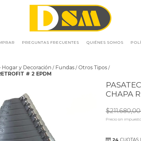
MPRAR
PREGUNTAS FRECUENTES
QUIÉNES SOMOS
POL
e Hogar y Decoración
Fundas
Otros Tipos
/
/
/
RETROFIT # 2 EPDM
PASATEC
CHAPA R
$211.680,0
Precio sin impuest
24
CUOTAS