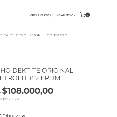
0
CREAR CUENTA
INICIAR SESIÓN
ÍTICA DE DEVOLUCIÓN
CONTACTO
HO DEKTITE ORIGINAL
ETROFIT # 2 EPDM
$108.000,00
0
os
$89.256,20
 DE
$10.171,35