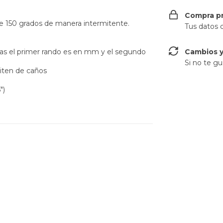
Compra p
te 150 grados de manera intermitente.
Tus datos 
as el primer rando es en mm y el segundo
Cambios y
Si no te gu
iten de caños
")