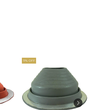
11
%
OFF
0
%
OFF