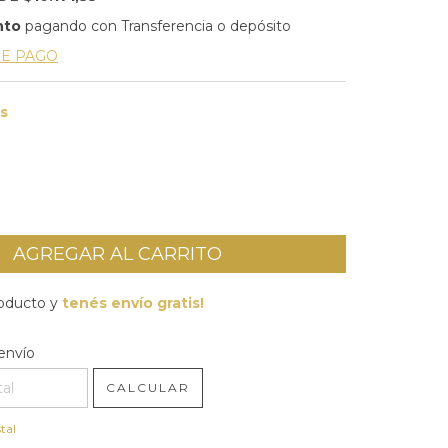
nto
pagando con Transferencia o depósito
DE PAGO
is
roducto y
tenés envío gratis!
l CP:
CAMBIAR CP
envío
CALCULAR
tal