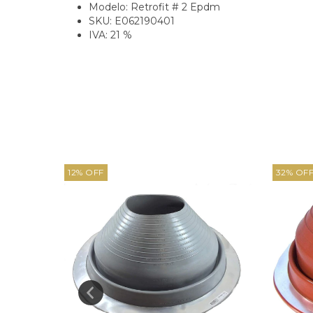
Modelo: Retrofit # 2 Epdm
SKU: E062190401
IVA: 21 %
12
%
OFF
32
%
OF