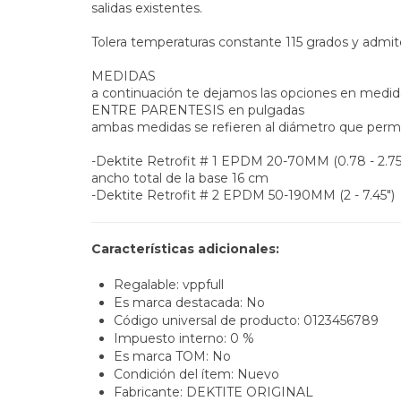
salidas existentes.
Tolera temperaturas constante 115 grados y admi
MEDIDAS
a continuación te dejamos las opciones en medid
ENTRE PARENTESIS en pulgadas
ambas medidas se refieren al diámetro que perm
-Dektite Retrofit # 1 EPDM 20-70MM (0.78 - 2.75
ancho total de la base 16 cm
-Dektite Retrofit # 2 EPDM 50-190MM (2 - 7.45")
Características adicionales:
Regalable: vppfull
Es marca destacada: No
Código universal de producto: 0123456789
Impuesto interno: 0 %
Es marca TOM: No
Condición del ítem: Nuevo
Fabricante: DEKTITE ORIGINAL