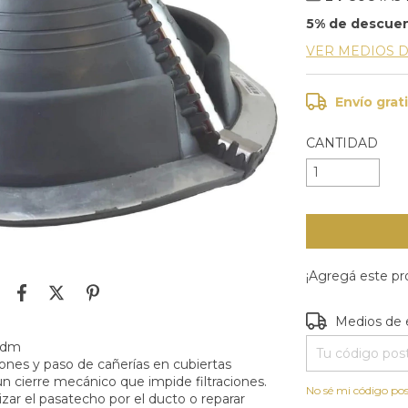
5% de descue
VER MEDIOS 
Envío grat
CANTIDAD
¡Agregá este p
Entregas para e
Medios de 
Epdm
ciones y paso de cañerías en cubiertas
n cierre mecánico que impide filtraciones.
No sé mi código pos
izar el pasatecho por el ducto o reparar